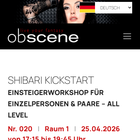
SHIBARI KICKSTART
EINSTEIGERWORKSHOP FÜR
EINZELPERSONEN & PAARE – ALL
LEVEL
Nr. 020
|
Raum 1
|
25.04.2026
von 17:15 bis 19:45 Uhr